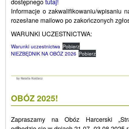
dostępnego
tutaj!
Informacje o zakwalifikowaniu/wpisaniu n
rozesłane mailowo po zakończonych zgło
WARUNKI UCZESTNICTWA:
Warunki uczestnictwa
Pobierz
NIEZBĘDNIK NA OBÓZ 2026
Pobierz
by Natalia Koślacz
OBÓZ 2025!
Zapraszamy na Obóz Harcerski „Stra
odbędzie się w dniach 21.07.-03.08.2025