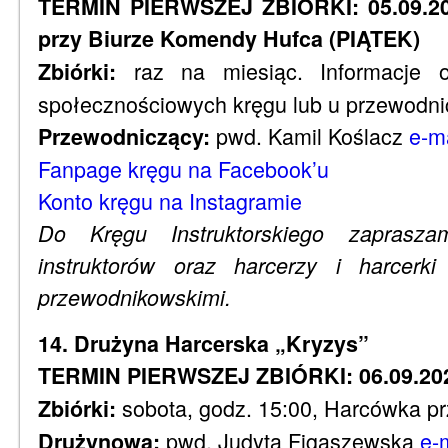
TERMIN PIERWSZEJ ZBIÓRKI: 05.09.202
przy Biurze Komendy Hufca (PIĄTEK)
raz na miesiąc. Informacje 
Zbiórki:
społecznościowych kręgu lub u przewodn
pwd. Kamil Koślacz
e-m
Przewodniczący:
Fanpage kręgu na Facebook’u
Konto kręgu na Instagramie
Do Kręgu Instruktorskiego zaprasza
instruktorów oraz harcerzy i harcerk
przewodnikowskimi.
14. Drużyna Harcerska „Kryzys”
TERMIN PIERWSZEJ ZBIÓRKI: 06.09.202
sobota, godz. 15:00, Harcówka pr
Zbiórki:
pwd. Judyta Figaszewska
e-
Drużynowa: