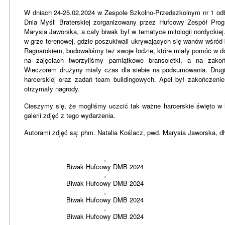
W dniach 24-25.02.2024 w Zespole Szkolno-Przedszkolnym nr 1 od
Dnia Myśli Braterskiej zorganizowany przez Hufcowy Zespół Pr
Marysia Jaworska, a cały biwak był w tematyce mitologii nordyckiej.
w grze terenowej, gdzie poszukiwali ukrywających się wanów wśród
Ragnarokiem, budowaliśmy też swoje łodzie, które miały pomóc w do
na zajęciach tworzyliśmy pamiątkowe bransoletki, a na zakoń
Wieczorem drużyny miały czas dla siebie na podsumowania. Drugie
harcerskiej oraz zadań team buildingowych. Apel był zakończeni
otrzymały nagrody.
Cieszymy się, że mogliśmy uczcić tak ważne harcerskie święto w 
galerii zdjęć z tego wydarzenia.
Autorami zdjęć są: phm. Natalia Koślacz, pwd. Marysia Jaworska, d
Biwak Hufcowy DMB 2024
Biwak Hufcowy DMB 2024
Biwak Hufcowy DMB 2024
Biwak Hufcowy DMB 2024