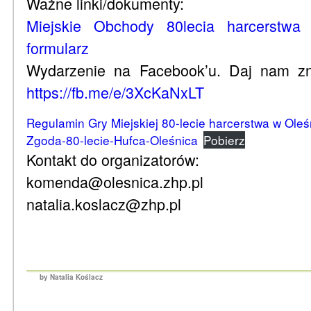
Ważne linki/dokumenty:
Miejskie Obchody 80lecia harcerstwa
formularz
Wydarzenie na Facebook’u. Daj nam zn
https://fb.me/e/3XcKaNxLT
Regulamin Gry Miejskiej 80-lecie harcerstwa w Oleś
Zgoda-80-lecie-Hufca-Oleśnica
Pobierz
Kontakt do organizatorów:
komenda@olesnica.zhp.pl
natalia.koslacz@zhp.pl
by Natalia Koślacz