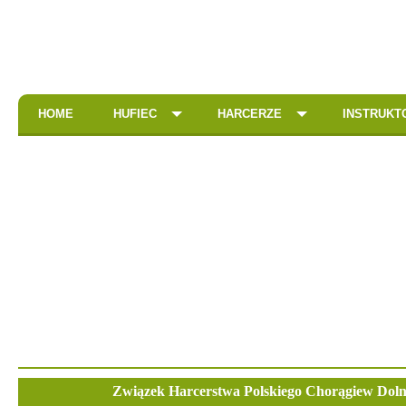
HOME
HUFIEC
HARCERZE
INSTRUKT
Związek Harcerstwa Polskiego Chorągiew Dolno